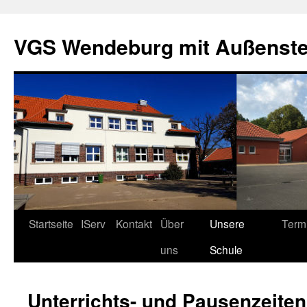
Zum
Inhalt
VGS Wendeburg mit Außenstel
springen
Startseite
IServ
Kontakt
Über
Unsere
Term
uns
Schule
Unterrichts- und Pausenzeiten